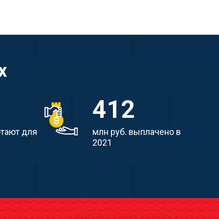
х
412
отают для
млн руб. выплачено в
2021