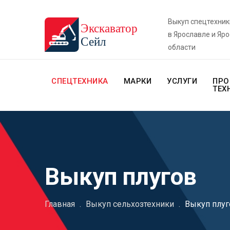
Выкуп спецтехник
в Ярославле и Яр
области
СПЕЦТЕХНИКА
МАРКИ
УСЛУГИ
ПРО
ТЕХ
Выкуп плугов
Главная
.
Выкуп сельхозтехники
.
Выкуп плуг