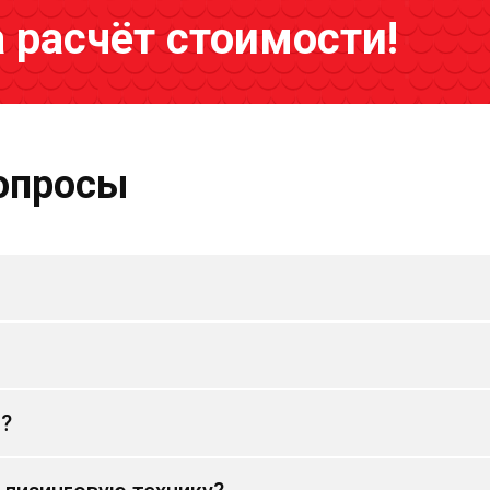
а расчёт стоимости!
опросы
и?