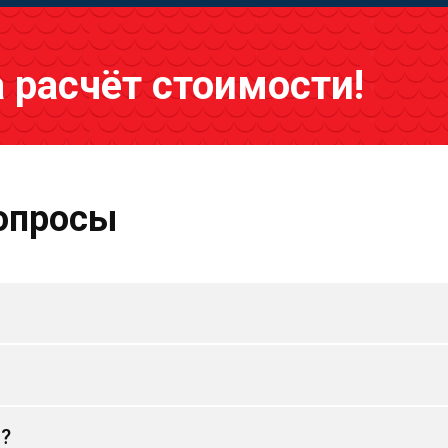
а расчёт стоимости!
опросы
и?