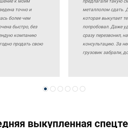
ошение к моим
предлагали такую с
ведена точно и
металлолом сдать. Д
ась более чем
которая выкупает те
чена быстро, без
попробовал. Даже у
мендую компанию
сразу перезвонил, н
выгодно продать свою
консультацию. За не
грузовик забрали, д
едняя выкупленная спецте