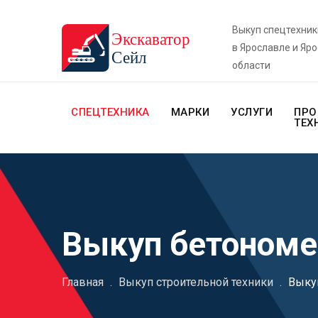
Выкуп спецтехник
в Ярославле и Яр
области
СПЕЦТЕХНИКА
МАРКИ
УСЛУГИ
ПРО
ТЕХ
Выкуп бетоном
Главная
.
Выкуп строительной техники
.
Выку