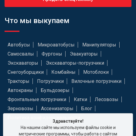
Что мы выкупаем
Автобусы
Микроавтобусы
Манипуляторы
Самосвалы
Фургоны
Эвакуаторы
Экскаваторы
Экскаваторы-погрузчики
Снегоуборщики
Комбайны
Мотоблоки
Тракторы
Погрузчики
Вилочные погрузчики
Автокраны
Бульдозеры
Фронтальные погрузчики
Катки
Лесовозы
Зерновозы
Ассенизаторы
Блог
Политика конфиденциальности
Здравствуйте!
На нашем сайте мы используем файлы cookie и
метрические программы, чтобы работа с сайтом