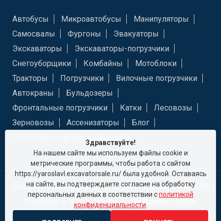
Автобусы
Микроавтобусы
Манипуляторы
Самосвалы
Фургоны
Эвакуаторы
Экскаваторы
Экскаваторы-погрузчики
Снегоуборщики
Комбайны
Мотоблоки
Тракторы
Погрузчики
Вилочные погрузчики
Автокраны
Бульдозеры
Фронтальные погрузчики
Катки
Лесовозы
Зерновозы
Ассенизаторы
Блог
Политика конфиденциальности
Здравствуйте!
На нашем сайте мы используем файлы cookie и
метрические программы, чтобы работа с сайтом
https://yaroslavl.excavatorsale.ru/ была удобной. Оставаясь
на сайте, вы подтверждаете согласие на обработку
Excavator Sale (Экскаватор Сейл) в Ярославле © 2026
персональных данных в соответствии с
политикой
Создание и продвижение сайта
Kuleshov.Studio
конфиденциальности
.
ИНН: 9721067022 КПП: 771501001 ОГРН: